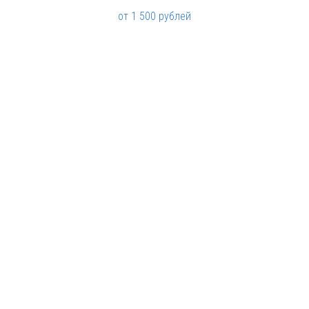
от 1 500 рублей
Особняк Путилова
от 30 000 рублей