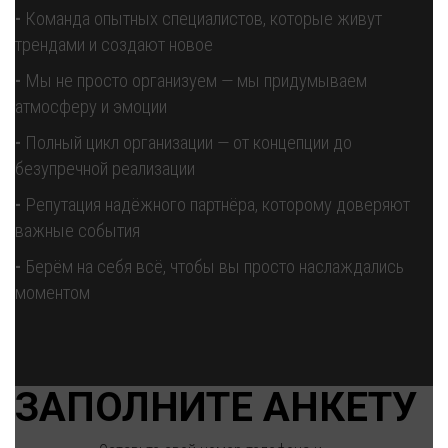
-
Команда опытных специалистов, которые живут
трендами и создают новое
-
Мы не просто организуем — мы придумываем
атмосферу и эмоции
-
Полный цикл организации — от концепции до
безупречной реализации
-
Репутация надёжного партнёра, которому доверяют
важные события
-
Берём на себя всё, чтобы вы просто наслаждались
моментом
ЗАПОЛНИТЕ АНКЕТУ