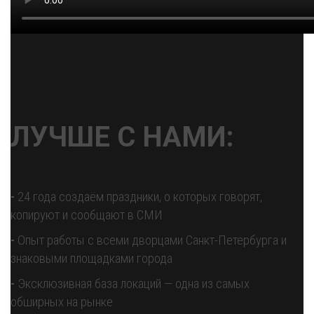
ЛУЧШЕ С НАМИ:
-
24 года создаём праздники, о которых говорят,
копируют и сообщают в СМИ
-
Опыт работы с всеми дворцами Санкт-Петербурга и
знаковыми площадками города
-
Эксклюзивная база локаций — одна из самых
обширных на рынке