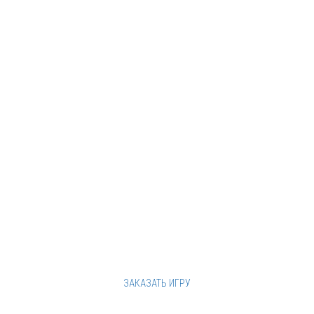
от 25 000
рублей
от 2 часов
ТУРЫ ИГРЫ:
РАЗМИНКА - АНАГРАММЫ - КЛАССИЧЕСКИЕ
ВОПРОСЫ - ПОЮЩИЕ ВОПРОСЫ - ФОТО
ВОПРОСЫ
ЗАКАЗАТЬ ИГРУ