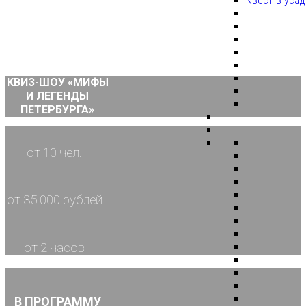
Квест в уса
КВИЗ-ШОУ «МИФЫ
И ЛЕГЕНДЫ
ПЕТЕРБУРГА»
от 10 чел.
от 35 000 рублей
от 2 часов
В ПРОГРАММУ