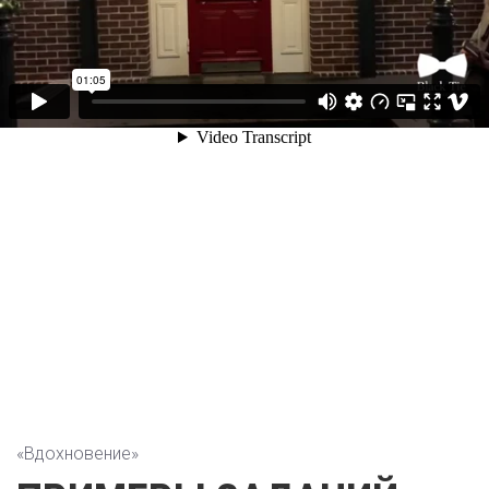
ТАКИ ВЕЩЬ —
ИНТУИЦИЯ,
И ОТМАХНУТЬСЯ
ОТ НЕЁ НЕЛЬЗЯ,
И ОБЪЯСНИТЬ
НЕВОЗМОЖНО.
Эркюль Пуаро
оставить заявку
«Вдохновение»