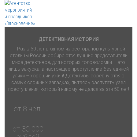
ДЕТЕКТИВНАЯ ИСТОРИЯ
Раз в 50 лет в одном из ресторанов культурной
столицы России собираются лучшие представители
мира детективов, для которых головоломки – это
лишь закуска, а настоящее преступление без единой
улики – хороший ужин! Детективы соревнуются в
самых сложных загадках, пытаясь распутать узел
преступления, который никому не дался за эти 50 лет!
от 8 чел.
от 30 000