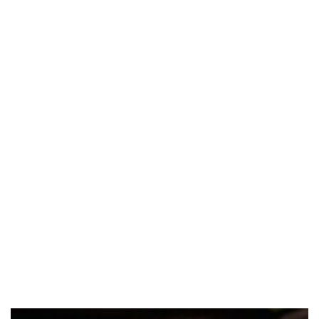
СТРАННАЯ ВСЁ-
ТАКИ ВЕЩЬ —
ИНТУИЦИЯ,
И ОТМАХНУТЬСЯ
ОТ НЕЁ НЕЛЬЗЯ,
И ОБЪЯСНИТЬ
НЕВОЗМОЖНО.
Эркюль Пуаро
оставить заявку