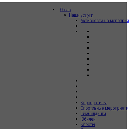
О нас
Наши услуги
Активности на меропри
Корпоративы
Спортивные мероприяти
Тимбилдинги
Юбилеи
Квесты