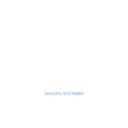
от 40 000
рублей
от 2 часов
ТУРЫ ИГРЫ:
БЛИЦ ОПРОС-РАЗМИНКА - ФОТО ВОПРОС-
РАЗМИНКА - ХИТРЫЕ ВОПРОСЫ
ЗАКАЗАТЬ ПРОГРАММУ