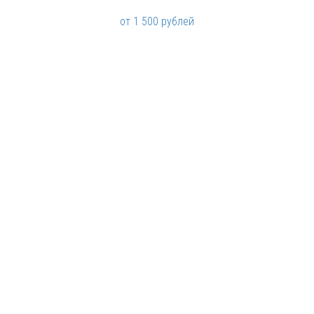
от 1 500 рублей
Особняк Путилова
от 30 000 рублей