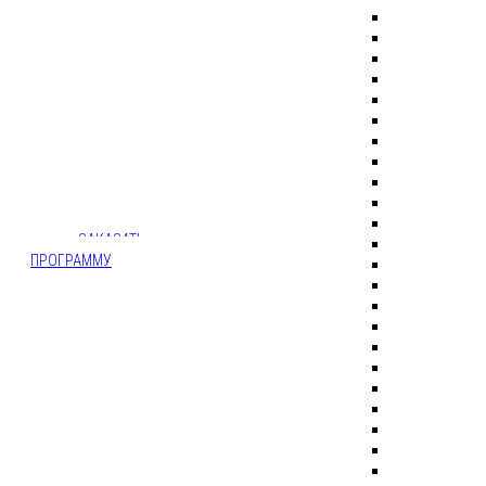
ЧТО ВКЛЮЧАЕТ
В СЕБЯ КВЕСТ:
ЗАДАНИЯ
- РЕКВИЗИТ -
АКТЁРЫ
ЗАКАЗАТЬ
ПРОГРАММУ