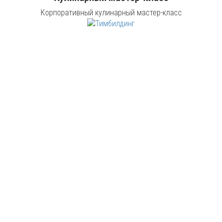
Корпоративный кулинарный мастер-класс
Тимбилдинг "Золотая лихорадка"
Тимбилдинг "Золотая лихорадка" для компании "585 GOLD"
Подмосковные вечера для ассоциации СРО
БОП
Подмосковные вечера для ассоциации СРО БОП 1.03.19
Художественный мастер-класс
Художественный мастер-класс. 12.12.18
Корпоратив Подмосковные вечера
Корпоратив Подмосковные вечера 24.05.19
Творческий тимбилдинг для компании ООО