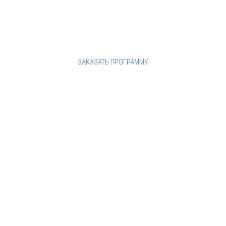
ЗАДАНИЯ - РЕКВИЗИТ - АКТЁРЫ
ЗАКАЗАТЬ ПРОГРАММУ