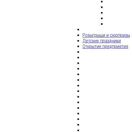
Розыгрыши и сюрпризы
Детские праздники
Открытие предприятия
КВЕСТ НА
ДЕТСКИЙ ДЕНЬ
РОЖДЕНИЯ
Квест
- это
увлекательная игра
в реальности.
Решая
головоломки,
разгадывая загадки