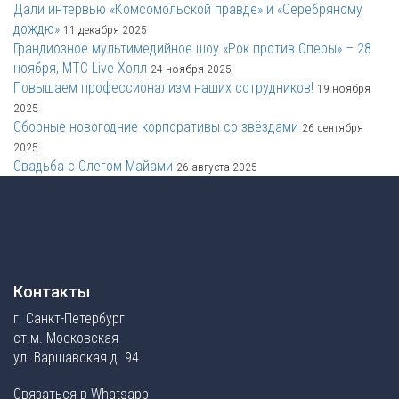
Дали интервью «Комсомольской правде» и «Серебряному
дождю»
11 декабря 2025
Грандиозное мультимедийное шоу «Рок против Оперы» – 28
ноября, МТС Live Холл
24 ноября 2025
Повышаем профессионализм наших сотрудников!
19 ноября
2025
Сборные новогодние корпоративы со звёздами
26 сентября
2025
Свадьба с Олегом Майами
26 августа 2025
Контакты
г. Санкт-Петербург
ст.м. Московская
ул. Варшавская д. 94
Связаться в Whatsapp