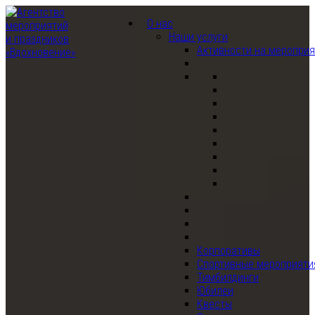
О нас
Наши услуги
Активности на меропри
Корпоративы
Спортивные мероприяти
Тимбилдинги
Юбилеи
Квесты