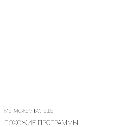
ОСТАВЛЯТЬ ШАНСА
НА ОШИБКУ.
Марк Лернер
оставить заявку
МЫ МОЖЕМ БОЛЬШЕ
ПОХОЖИЕ ПРОГРАММЫ