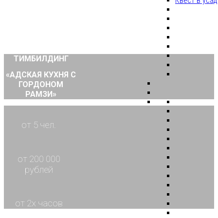
Квест в уса
ТИМБИЛДИНГ
«АДСКАЯ КУХНЯ С
ГОРДОНОМ
РАМЗИ»
от 5 чел.
от 200 000
рублей
от 2х часов