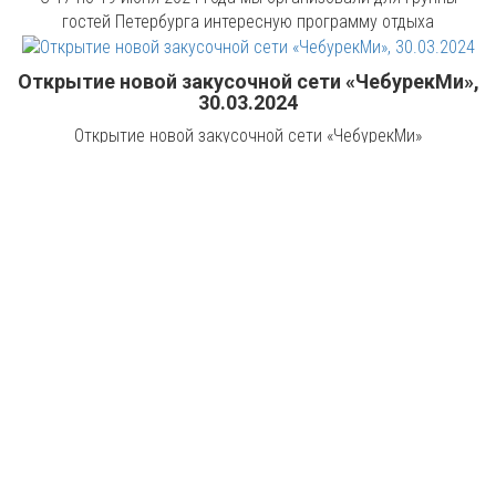
гостей Петербурга интересную программу отдыха
Открытие новой закусочной сети «ЧебурекМи»,
30.03.2024
Открытие новой закусочной сети «ЧебурекМи»
Корпоратив «Назад в 90-е», 01.03.2024
Корпоратив «Назад в 90-е»
День рождения с Татьяной Булановой,
17.02.2024
День рождения с Татьяной Булановой
День рождения Юлии в лофте "Вдохновение".
Июнь 2023 года.
День рождения Юлии в лофте "Вдохновение"