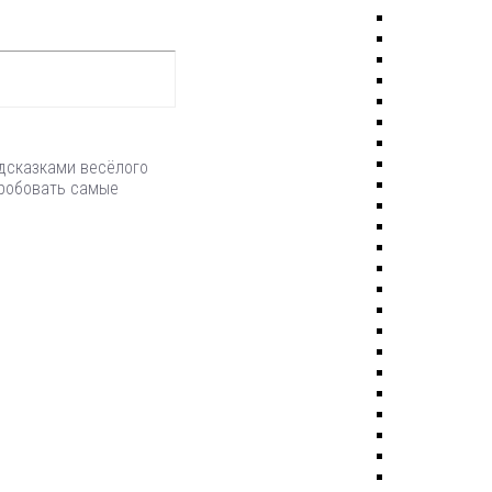
одсказками весёлого
пробовать самые