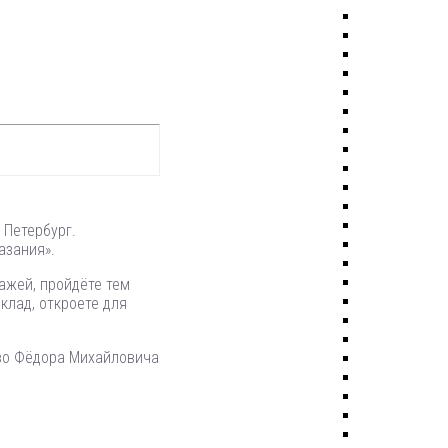
 Петербург.
азания».
ажей, пройдёте тем
клад, откроете для
тво Фёдора Михайловича