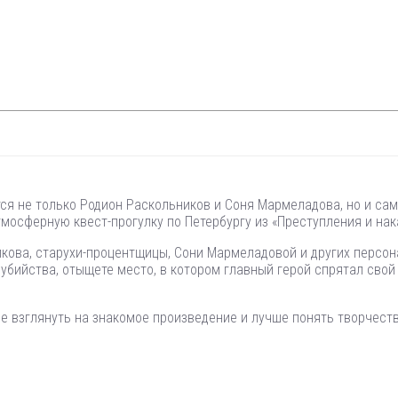
я не только Родион Раскольников и Соня Мармеладова, но и сам
мосферную квест-прогулку по Петербургу из «Преступления и нак
икова, старухи-процентщицы, Сони Мармеладовой и других персон
бийства, отыщете место, в котором главный герой спрятал свой 
че взглянуть на знакомое произведение и лучше понять творчес