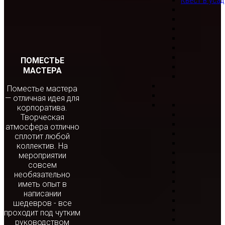
Квест в уса
ПОМЕСТЬЕ
МАСТЕРА
Поместье мастера
— отличная идея для
корпоратива.
Творческая
атмосфера отлично
сплотит любой
коллектив. На
мероприятии
совсем
необязательно
иметь опыт в
написании
шедевров - все
проходит под чутким
руководством