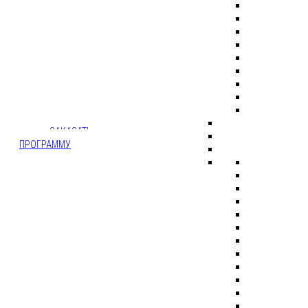
ВЕДУЩИЙ -
ДИДЖЕЙ -
ФОТОЗОНА -
ВЫСТУПЛЕНИЕ
АРТИСТОВ
ЗАКАЗАТЬ
ПРОГРАММУ