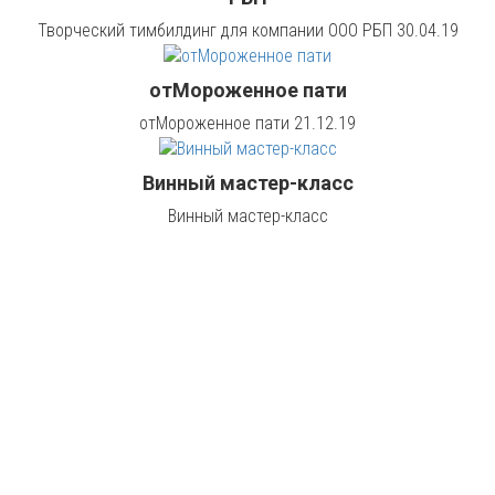
Творческий тимбилдинг для компании ООО РБП 30.04.19
отМороженное пати
отМороженное пати 21.12.19
Винный мастер-класс
Винный мастер-класс
Zombie Day
Zombie Day для компании ЭЛКОМ 06.03.2020
Новогодний корпоратив в стиле "Мои 90е"
Новогодний корпоратив в стиле "Мои 90е" 28 декабря 2019 г.
Детективный квест для компании Тикетс.Ру
Детективный квест для компании Тикетс.Ру 26.12.19