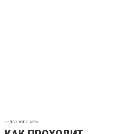
ТВОРЧЕСТВО –
ФАНТАЗИЯ
ВСЯЧЕСКИХ ДЕЛ
А. Амиель
оставить заявку
«Вдохновение»