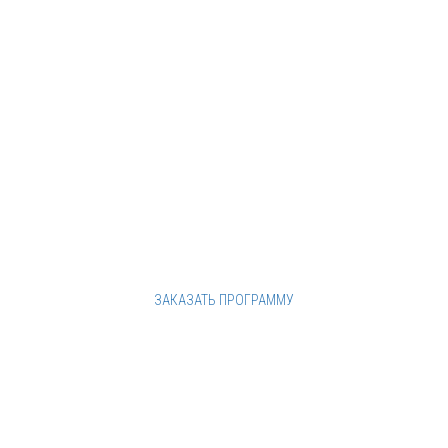
от 1,5 часов
В программу входит:
Ведущий - Диджей - Мастер-класс - Бокс
- Онлайн-трансляция
ЗАКАЗАТЬ ПРОГРАММУ