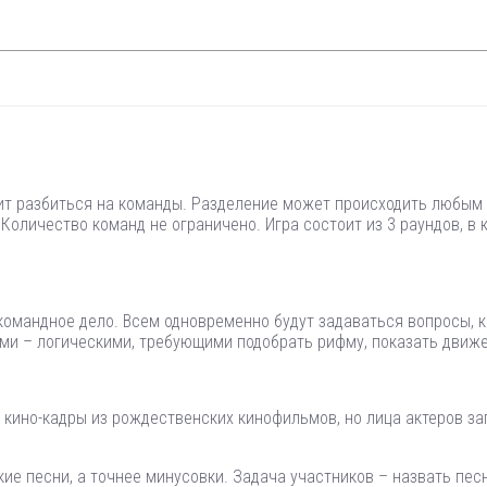
ит разбиться на команды. Разделение может происходить любым 
оличество команд не ограничено. Игра состоит из 3 раундов, в к
 командное дело. Всем одновременно будут задаваться вопросы, 
ми – логическими, требующими подобрать рифму, показать движе
 кино-кадры из рождественских кинофильмов, но лица актеров 
 песни, а точнее минусовки. Задача участников – назвать песн