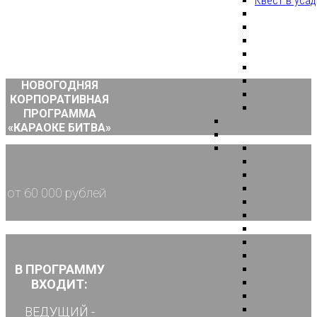
Квест в уса
НОВОГОДНЯЯ
КОРПОРАТИВНАЯ
ПРОГРАММА
«КАРАОКЕ БИТВА»
от 60 000 рублей
В ПРОГРАММУ
ВХОДИТ:
ВЕДУЩИЙ -