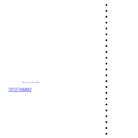
МЕСТО
ПРЕСТУПЛЕНИЯ -
ЛИНИЯ
ПРЕСТУПЛЕНИЯ -
КОМНАТА
ВСТРЕЧИ -
СВИДЕТЕЛЬ
ПРЕСТУПЛЕНИЯ
ЗАКАЗАТЬ
ПРОГРАММУ