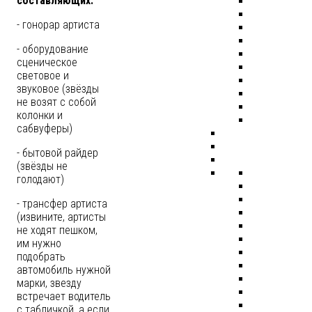
составляющих:
- гонорар артиста
- оборудование
сценическое
световое и
звуковое (звёзды
не возят с собой
колонки и
сабвуферы)
- бытовой райдер
(звёзды не
голодают)
- трансфер артиста
(извините, артисты
не ходят пешком,
им нужно
подобрать
автомобиль нужной
марки, звезду
встречает водитель
с табличкой, а если