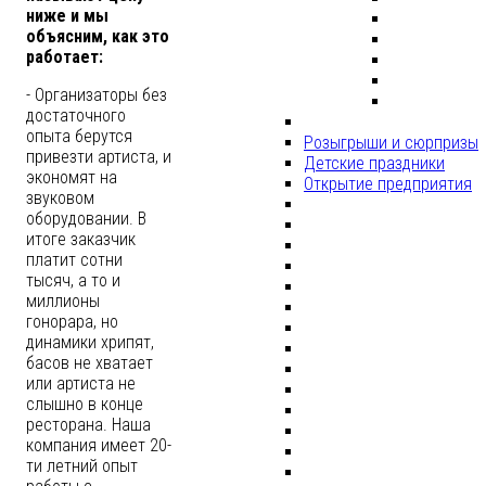
ниже и мы
объясним, как это
работает:
- Организаторы без
достаточного
опыта берутся
Розыгрыши и сюрпризы
привезти артиста, и
Детские праздники
экономят на
Открытие предприятия
звуковом
оборудовании. В
итоге заказчик
платит сотни
тысяч, а то и
миллионы
гонорара, но
динамики хрипят,
басов не хватает
или артиста не
слышно в конце
ресторана. Наша
компания имеет 20-
ти летний опыт