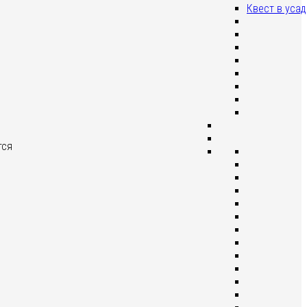
Квест в уса
тся