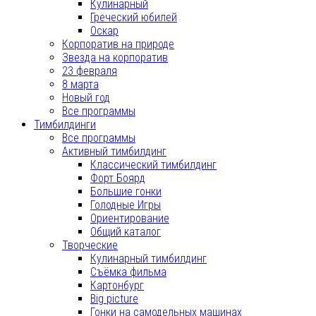
Кулинарный
Греческий юбилей
Оскар
Корпоратив на природе
Звезда на корпоратив
23 февраля
8 марта
Новый год
Все программы
Тимбилдинги
Все программы
Активный тимбилдинг
Классический тимбилдинг
Форт Боярд
Большие гонки
Голодные Игры
Ориентирование
Общий каталог
Творческие
Кулинарный тимбилдинг
Съёмка фильма
Картонбург
Big picture
Гонки на самодельных машинах