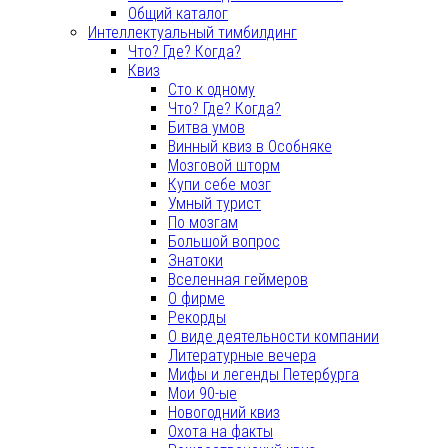
Общий каталог
Интеллектуальный тимбилдинг
Что? Где? Когда?
Квиз
Сто к одному
Что? Где? Когда?
Битва умов
Винный квиз в Особняке
Мозговой шторм
Купи себе мозг
Умный турист
По мозгам
Большой вопрос
Знатоки
Вселенная геймеров
О фирме
Рекорды
О виде деятельности компании
Литературные вечера
Мифы и легенды Петербурга
Мои 90-ые
Новогодний квиз
Охота на факты