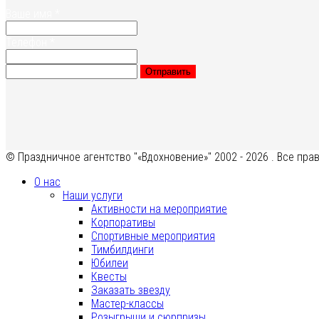
Ваше имя
*
Телефон
*
Отправить
© Праздничное агентство "«Вдохновение»" 2002 - 2026 . Все пр
О нас
Наши услуги
Активности на мероприятие
Корпоративы
Спортивные мероприятия
Тимбилдинги
Юбилеи
Квесты
Заказать звезду
Мастер-классы
Розыгрыши и сюрпризы