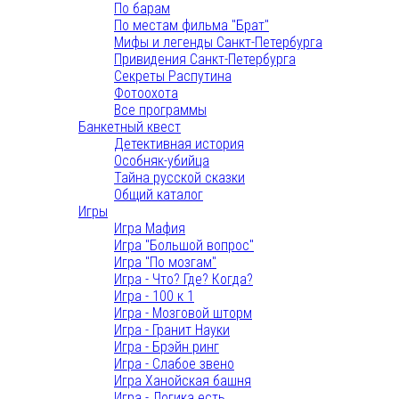
По барам
По местам фильма "Брат"
Мифы и легенды Санкт-Петербурга
Привидения Санкт-Петербурга
Секреты Распутина
Фотоохота
Все программы
Банкетный квест
Детективная история
Особняк-убийца
Тайна русской сказки
Общий каталог
Игры
Игра Мафия
Игра "Большой вопрос"
Игра "По мозгам"
Игра - Что? Где? Когда?
Игра - 100 к 1
Игра - Мозговой шторм
Игра - Гранит Науки
Игра - Брэйн ринг
Игра - Слабое звено
Игра Ханойская башня
Игра - Логика есть