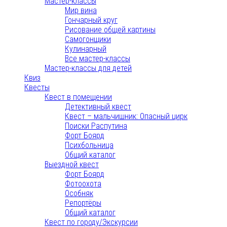
Мастер-классы
Мир вина
Гончарный круг
Рисование общей картины
Самогонщики
Кулинарный
Все мастер-классы
Мастер-классы для детей
Квиз
Квесты
Квест в помещении
Детективный квест
Квест – мальчишник: Опасный цирк
Поиски Распутина
Форт Боярд
Психбольница
Общий каталог
Выездной квест
Форт Боярд
Фотоохота
Особняк
Репортёры
Общий каталог
Квест по городу/Экскурсии