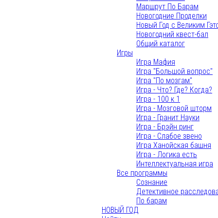
Маршрут По Барам
Новогодние Проделки
Новый Год с Великим Гэт
Новогодний квест-бал
Общий каталог
Игры
Игра Мафия
Игра "Большой вопрос"
Игра "По мозгам"
Игра - Что? Где? Когда?
Игра - 100 к 1
Игра - Мозговой шторм
Игра - Гранит Науки
Игра - Брэйн ринг
Игра - Слабое звено
Игра Ханойская башня
Игра - Логика есть
Интеллектуальная игра
Все программы
Сознание
Детективное расследов
По барам
НОВЫЙ ГОД