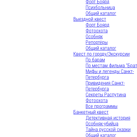
Форт Боярд
Психбольница
Общий каталог
Выездной квест
Форт Боярд
Фотоохота
Особняк
Репортёры
Общий каталог
Квест по городу/Экскурсии
По барам
По местам фильма "Брат
Мифы и легенды Санкт-
Петербурга
Привидения Санкт-
Петербурга
Секреты Распутина
Фотоохота
Все программы
Банкетный квест
Детективная история
Особняк-убийца
Тайна русской сказки
Общий каталог