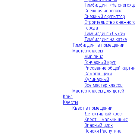
Тимбилдинг «На снегохо
Снежная черепаха
Снежный скульптор
Строительство снежног
города
Тимбилдинг «Лыжи»
Тимбилдинг на катке
Тимбилдинг в помещении
Мастер-классы
Мир вина
Гончарный круг
Рисование общей карти
Самогонщики
Кулинарный
Все мастер-классы
Мастер-классы для детей
Квиз
Квесты
Квест в помещении
Детективный квест
Квест – мальчишник:
Опасный цирк
Поиски Распутина