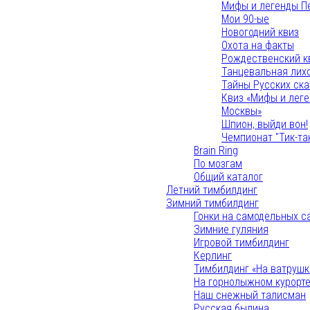
Мифы и легенды П
Мои 90-ые
Новогодний квиз
Охота на факты
Рождественский к
Танцевальная лих
Тайны Русских ска
Квиз «Мифы и лег
Москвы»
Шпион, выйди вон!
Чемпионат "Тик-та
Brain Ring
По мозгам
Общий каталог
Летний тимбилдинг
Зимний тимбилдинг
Гонки на самодельных с
Зимние гуляния
Игровой тимбилдинг
Керлинг
Тимбилдинг «На ватрушк
На горнолыжном курорт
Наш снежный талисман
Русская былина