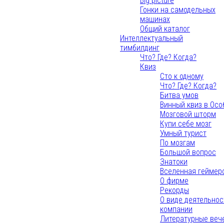
Big picture
Гонки на самодельных
машинах
Общий каталог
Интеллектуальный
тимбилдинг
Что? Где? Когда?
Квиз
Сто к одному
Что? Где? Когда?
Битва умов
Винный квиз в Осо
Мозговой шторм
Купи себе мозг
Умный турист
По мозгам
Большой вопрос
Знатоки
Вселенная геймер
О фирме
Рекорды
О виде деятельнос
компании
Литературные веч