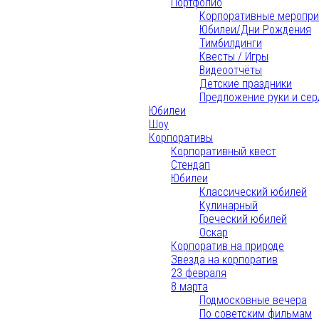
Портфолио
Корпоративные меропри
Юбилеи/Дни Рождения
Тимбилдинги
Квесты / Игры
Видеоотчёты
Детские праздники
Предложение руки и сер
Юбилеи
Шоу
Корпоративы
Корпоративный квест
Стендап
Юбилеи
Классический юбилей
Кулинарный
Греческий юбилей
Оскар
Корпоратив на природе
Звезда на корпоратив
23 февраля
8 марта
Подмосковные вечера
По советским фильмам