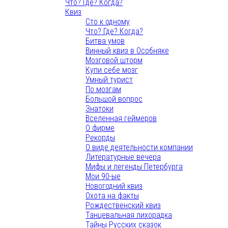
Что? Где? Когда?
Квиз
Сто к одному
Что? Где? Когда?
Битва умов
Винный квиз в Особняке
Мозговой шторм
Купи себе мозг
Умный турист
По мозгам
Большой вопрос
Знатоки
Вселенная геймеров
О фирме
Рекорды
О виде деятельности компании
Литературные вечера
Мифы и легенды Петербурга
Мои 90-ые
Новогодний квиз
Охота на факты
Рождественский квиз
Танцевальная лихорадка
Тайны Русских сказок