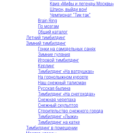
Квиз «Мифы и легенды Москвы»
Шпион, выйди вон!
Чемпионат "Тик-так"
Brain Ring
По мозгам
Общий каталог
Летний тимбилдинг
Зимний тимбилдинг
Гонки на самодельных санях
Зимние гуляния
Игровой тимбилдинг
Керлинг
Тимбилдинг «На ватрушках»
На горнолыжном курорте
Наш снежный талисман
Русская былина
Тимбилдинг «На снегоходах»
Снежная черепаха
Снежный скульптор
Строительство снежного города
Тимбилдинг «Лыжи»
Тимбилдинг на катке
Тимбилдинг в помещении