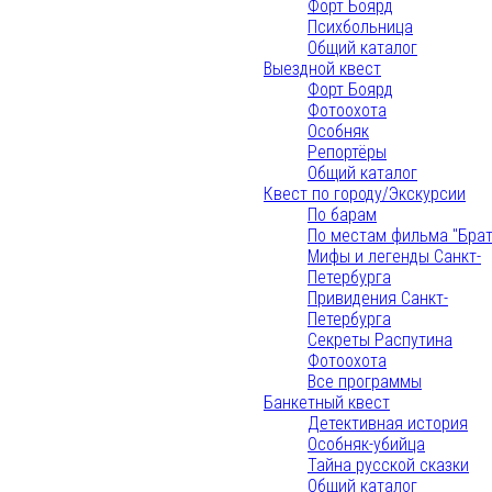
Форт Боярд
Психбольница
Общий каталог
Выездной квест
Форт Боярд
Фотоохота
Особняк
Репортёры
Общий каталог
Квест по городу/Экскурсии
По барам
По местам фильма "Брат
Мифы и легенды Санкт-
Петербурга
Привидения Санкт-
Петербурга
Секреты Распутина
Фотоохота
Все программы
Банкетный квест
Детективная история
Особняк-убийца
Тайна русской сказки
Общий каталог