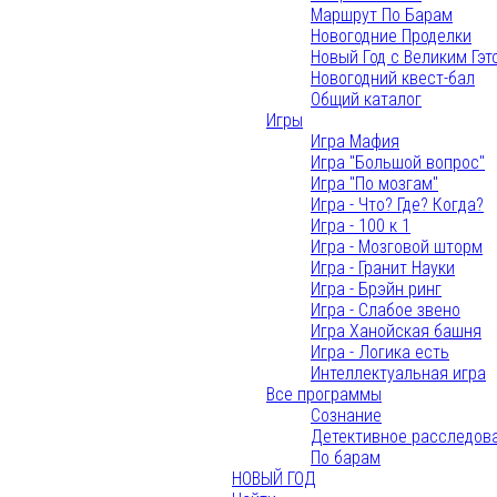
Маршрут По Барам
Новогодние Проделки
Новый Год с Великим Гэт
Новогодний квест-бал
Общий каталог
Игры
Игра Мафия
Игра "Большой вопрос"
Игра "По мозгам"
Игра - Что? Где? Когда?
Игра - 100 к 1
Игра - Мозговой шторм
Игра - Гранит Науки
Игра - Брэйн ринг
Игра - Слабое звено
Игра Ханойская башня
Игра - Логика есть
Интеллектуальная игра
Все программы
Сознание
Детективное расследов
По барам
НОВЫЙ ГОД