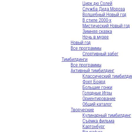
Цирк дю Солей
Служба Деда Мороза
Волшебный Новый год
В стиле 2000-х
Мистический Новый год
Зимняя сказка
Ночь в музее
Новый год
Все программы
Спортивный забег
Тимбилдинги
Все программы
Активный тимбилдинг
Классический тимбилди
Форт Боярд
Большие гонки
Голодные Игры
Ориентирование
Общий каталог
Творческие
Кулинарный тимбилдинг
Съёмка фильма
Картонбург