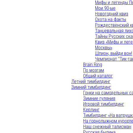
Мифы и легенды П
Мои 90-ые
Новогодний квиз
Охота на факты
Рождественский к
Танцевальная лих
Тайны Русских ска
Квиз «Мифы и лег
Москвы»
Шпион, выйди вон!
Чемпионат "Тик-та
Brain Ring
По мозгам
Общий каталог
Летний тимбилдинг
Зимний тимбилдинг
Гонки на самодельных с
Зимние гуляния
Игровой тимбилдинг
Керлинг
Тимбилдинг «На ватрушк
На горнолыжном курорт
Наш снежный талисман
Русская былина