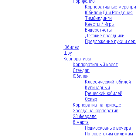
Портфолио
Корпоративные меропри
Юбилеи/Дни Рождения
Тимбилдинги
Квесты / Игры
Видеоотчёты
Детские праздники
Предложение руки и сер
Юбилеи
Шоу
Корпоративы
Корпоративный квест
Стендап
Юбилеи
Классический юбилей
Кулинарный
Греческий юбилей
Оскар
Корпоратив на природе
Звезда на корпоратив
23 февраля
8 марта
Подмосковные вечера
По советским фильмам