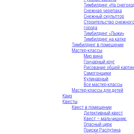
Тимбилдинг «На снегохо
Снежная черепаха
Снежный скульптор
Строительство снежног
города
Тимбилдинг «Лыжи»
Тимбилдинг на катке
Тимбилдинг в помещении
Мастер-классы
Мир вина
Гончарный круг
Рисование общей карти
Самогонщики
Кулинарный
Все мастер-классы
Мастер-классы для детей
Квиз
Квесты
Квест в помещении
Детективный квест
Квест – мальчишник:
Опасный цирк
Поиски Распутина