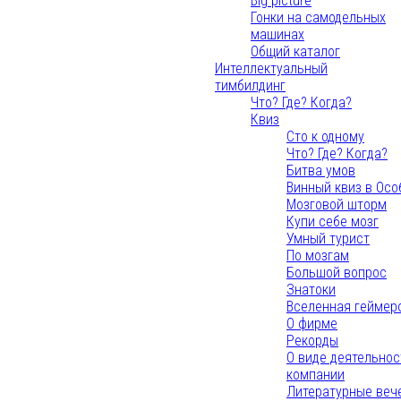
Big picture
Гонки на самодельных
машинах
Общий каталог
Интеллектуальный
тимбилдинг
Что? Где? Когда?
Квиз
Сто к одному
Что? Где? Когда?
Битва умов
Винный квиз в Осо
Мозговой шторм
Купи себе мозг
Умный турист
По мозгам
Большой вопрос
Знатоки
Вселенная геймер
О фирме
Рекорды
О виде деятельнос
компании
Литературные веч